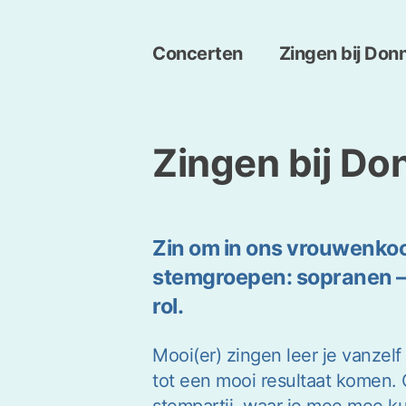
Concerten
Zingen bij Don
Zingen bij Do
Zin om in ons vrouwenkoor
stemgroepen: sopranen – 
rol.
Mooi(er) zingen leer je vanzel
tot een mooi resultaat komen. 
stempartij, waar je mee mee kun